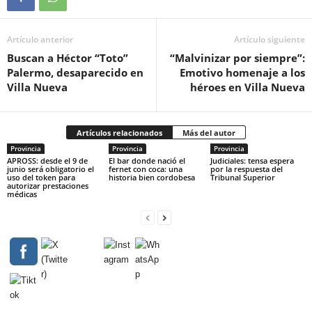
Artículo anterior
Artículo siguiente
Buscan a Héctor “Toto”
“Malvinizar por siempre”:
Palermo, desaparecido en
Emotivo homenaje a los
Villa Nueva
héroes en Villa Nueva
Artículos relacionados
Más del autor
Provincia
Provincia
Provincia
APROSS: desde el 9 de
El bar donde nació el
Judiciales: tensa espera
junio será obligatorio el
fernet con coca: una
por la respuesta del
uso del token para
historia bien cordobesa
Tribunal Superior
autorizar prestaciones
médicas