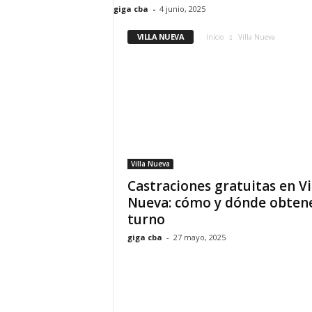
giga cba
-
4 junio, 2025
VILLA NUEVA
Inicio
Villa Nueva
Villa Nueva
Castraciones gratuitas en Vi
Nueva: cómo y dónde obten
turno
giga cba
-
27 mayo, 2025