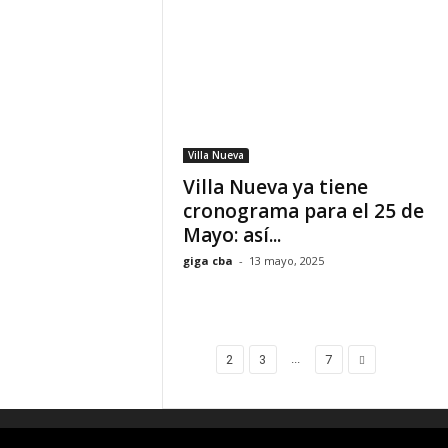
Villa Nueva
Villa Nueva ya tiene
cronograma para el 25 de
Mayo: así...
giga cba
-
13 mayo, 2025
...
1
2
3
7