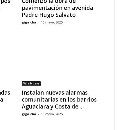
spos
Comenzó la obra de
.
pavimentación en avenida
Padre Hugo Salvato
giga cba
-
15 mayo, 2025
Villa Nueva
adas
Instalan nuevas alarmas
va
comunitarias en los barrios
Aguaclara y Costa de...
giga cba
-
13 mayo, 2025