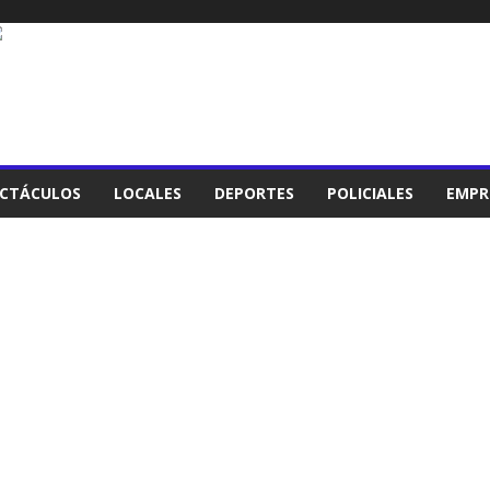
ECTÁCULOS
LOCALES
DEPORTES
POLICIALES
EMPR
RES
EMPRESARIALES
ESPECTÁCULOS
INTERNACIONALES
LOCALES
NACIONALES