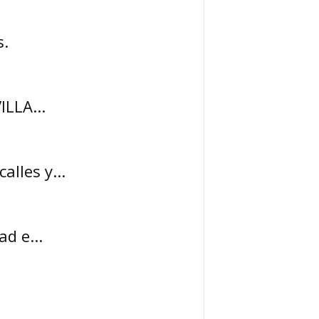
s.
ILLA...
lles y...
d e...