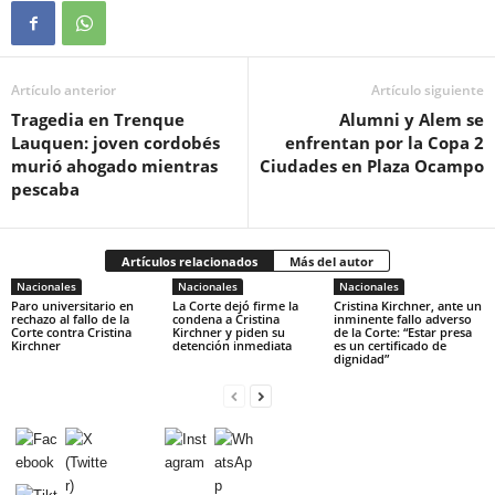
Artículo anterior
Artículo siguiente
Tragedia en Trenque
Alumni y Alem se
Lauquen: joven cordobés
enfrentan por la Copa 2
murió ahogado mientras
Ciudades en Plaza Ocampo
pescaba
Artículos relacionados
Más del autor
Nacionales
Nacionales
Nacionales
Paro universitario en
La Corte dejó firme la
Cristina Kirchner, ante un
rechazo al fallo de la
condena a Cristina
inminente fallo adverso
Corte contra Cristina
Kirchner y piden su
de la Corte: “Estar presa
Kirchner
detención inmediata
es un certificado de
dignidad”