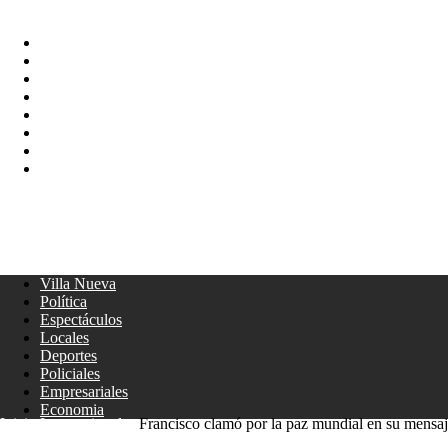
Villa Nueva
Política
Espectáculos
Locales
Deportes
Policiales
Empresariales
Economia
MARTES, AGOSTO 4, 2026
Giga Cba
Villa Nueva
Política
Espectáculos
Locales
Deportes
Policiales
Empresariales
Economia
Inicio
Internacionales
Francisco clamó por la paz mundial en su mensa