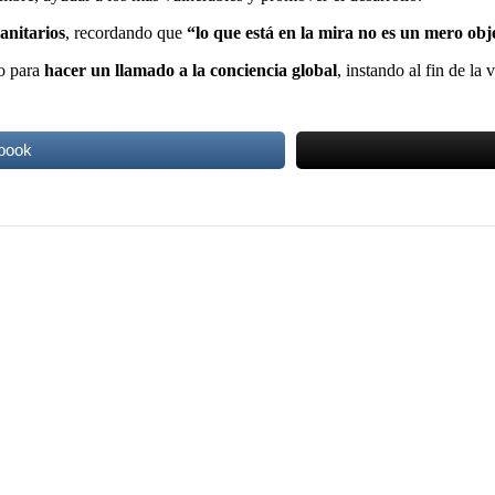
anitarios
, recordando que
“lo que está en la mira no es un mero obj
co para
hacer un llamado a la conciencia global
, instando al fin de la
book
del fútbol argentino
huella imborrable en la Iglesia Católica