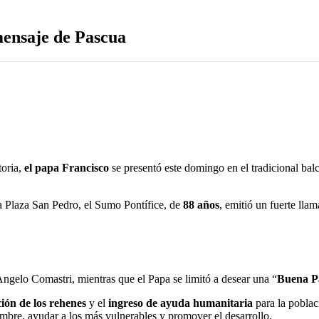
mensaje de Pascua
toria,
el papa Francisco
se presentó este domingo en el tradicional bal
a Plaza San Pedro, el Sumo Pontífice, de
88 años
, emitió un fuerte lla
iento, libertad de expresión y respeto por las opiniones de los demás”, 
 internado por una
neumonía bilateral
.
Angelo Comastri, mientras que el Papa se limitó a desear una “
Buena P
ción de los rehenes
y el
ingreso de ayuda humanitaria
para la poblac
hambre, ayudar a los más vulnerables y promover el desarrollo.