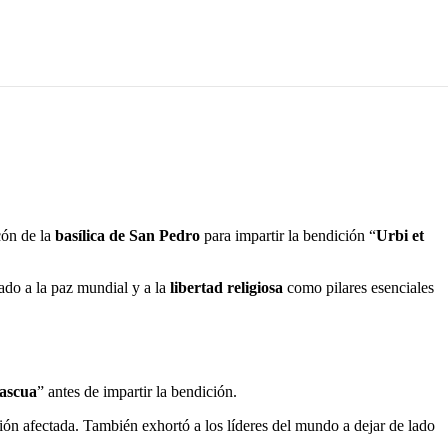
cón de la
basílica de San Pedro
para impartir la bendición “
Urbi et
mado a la paz mundial y a la
libertad religiosa
como pilares esenciales
expresó Francisco, en un mensaje que fue leído en parte por un
ascua
” antes de impartir la bendición.
ión afectada. También exhortó a los líderes del mundo a dejar de lado