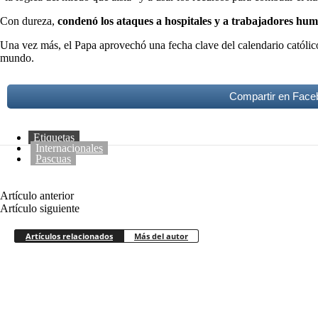
Con dureza,
condenó los ataques a hospitales y a trabajadores hum
Una vez más, el Papa aprovechó una fecha clave del calendario católi
mundo.
Compartir en Face
Etiquetas
Internacionales
Pascuas
Artículo anterior
Murió Hugo Orlando “Loco” Gatti, leyenda de Boca y 
Artículo siguiente
Falleció el papa Francisco, el argentino que dejó una 
Artículos relacionados
Más del autor