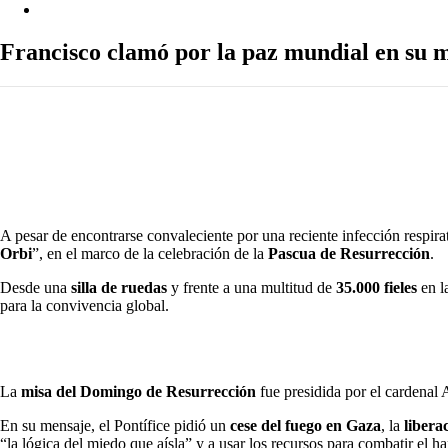
Internacionales
Francisco clamó por la paz mundial en su 
A pesar de encontrarse convaleciente por una reciente infección respira
Orbi
”, en el marco de la celebración de la
Pascua de Resurrección
.
Desde una
silla de ruedas
y frente a una multitud de
35.000 fieles
en l
para la convivencia global.
“No puede haber paz sin libertad de religión, libertad de pensam
colaborador debido a su delicado estado de salud tras haber sido
La
misa del Domingo de Resurrección
fue presidida por el cardenal 
En su mensaje, el Pontífice pidió un
cese del fuego en Gaza
, la
libera
“la lógica del miedo que aísla” y a usar los recursos para combatir el 