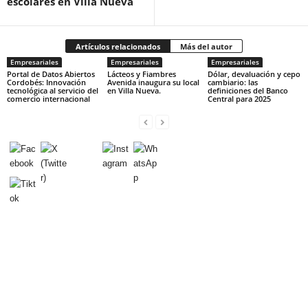
escolares en Villa Nueva
Artículos relacionados
Más del autor
Empresariales
Empresariales
Empresariales
Portal de Datos Abiertos
Lácteos y Fiambres
Dólar, devaluación y cepo
Cordobés: Innovación
Avenida inaugura su local
cambiario: las
tecnológica al servicio del
en Villa Nueva.
definiciones del Banco
comercio internacional
Central para 2025