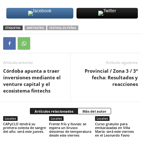
ETIQUETAS
ANFITEATRO
FESTIVAL DE PEÑAS
Artículo anterior
Artículo siguiente
Córdoba apunta a traer
Provincial / Zona 3 / 3ª
inversiones mediante el
fecha: Resultados y
venture capital y el
reacciones
ecosistema fintechs
Artículos relacionados
Más del autor
Locales
Locales
Locales
CAPyCLO tendrá su
Frente frío y lluvias: se
Curso gratuito para
primera colecta de sangre
espera un brusco
embarazadas en Villa
del año: será este jueves.
descenso de temperatura
María: será este viernes
desde este viernes
en el Leonardo Favio