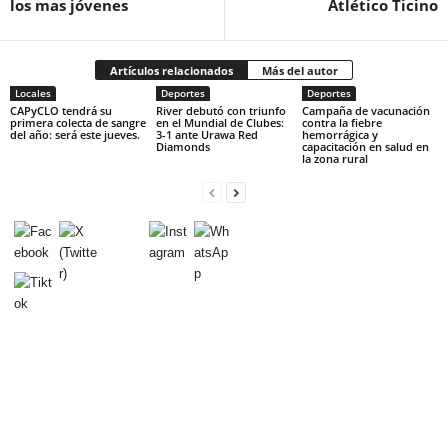
los mas jóvenes
Atlético Ticino
Artículos relacionados
Más del autor
Locales
Deportes
Deportes
CAPyCLO tendrá su
River debutó con triunfo
Campaña de vacunación
primera colecta de sangre
en el Mundial de Clubes:
contra la fiebre
del año: será este jueves.
3-1 ante Urawa Red
hemorrágica y
Diamonds
capacitación en salud en
la zona rural