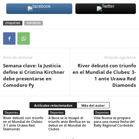
ETIQUETAS
DEPORTES
Artículo anterior
Artículo siguiente
Semana clave: la Justicia
River debutó con triunfo
define si Cristina Kirchner
en el Mundial de Clubes: 3-
debe presentarse en
1 ante Urawa Red
Comodoro Py
Diamonds
Artículos relacionados
Más del autor
Deportes
Deportes
Deportes
River debutó con triunfo
A Boca se le escapó el
Villa Nueva se prepara
en el Mundial de Clubes:
triunfo ante Benfica en su
para una nueva fecha del
3-1 ante Urawa Red
debut en el Mundial de
Rally Regional Cordobés
Diamonds
Clubes