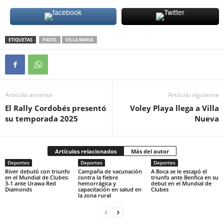
ETIQUETAS
PADEL
VILLA MARIA
Artículo anterior
Artículo siguiente
El Rally Cordobés presentó
Voley Playa llega a Villa
su temporada 2025
Nueva
Artículos relacionados
Más del autor
Deportes
Deportes
Deportes
River debutó con triunfo
Campaña de vacunación
A Boca se le escapó el
en el Mundial de Clubes:
contra la fiebre
triunfo ante Benfica en su
3-1 ante Urawa Red
hemorrágica y
debut en el Mundial de
Diamonds
capacitación en salud en
Clubes
la zona rural