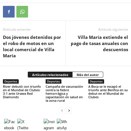
Artículo anterior
Artículo siguiente
Dos jóvenes detenidos por
Villa María extiende el
el robo de motos en un
pago de tasas anuales con
local comercial de Villa
descuentos
María
Artículos relacionados
Más del autor
Deportes
Deportes
Deportes
River debutó con triunfo
Campaña de vacunación
A Boca se le escapó el
en el Mundial de Clubes:
contra la fiebre
triunfo ante Benfica en su
3-1 ante Urawa Red
hemorrágica y
debut en el Mundial de
Diamonds
capacitación en salud en
Clubes
la zona rural