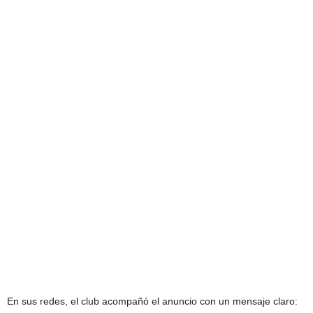
“HOLA, ACÁ ESTOY DE
VUELTA… VAMOS A VOLAR
MÁS ALTO. Y PARA VOLAR
VAMOS A NECESITAR TUS
ALAS. BIENVENIDO ÁNGEL,
TE ESTÁBAMOS
ESPERANDO”, CIERRA EL
VIDEO CON UNA CLARA
ALUSIÓN AL APODO DE DI
MARÍA.
En sus redes, el club acompañó el anuncio con un mensaje claro: