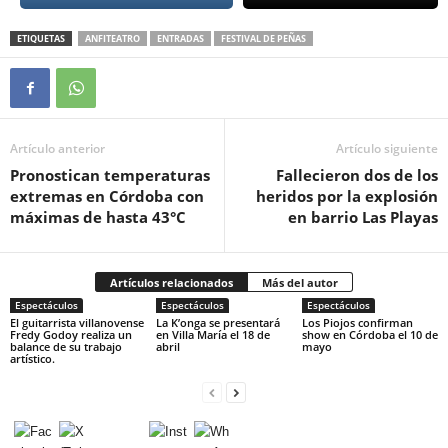
ETIQUETAS
ANFITEATRO
ENTRADAS
FESTIVAL DE PEÑAS
Artículo anterior
Artículo siguiente
Pronostican temperaturas
Fallecieron dos de los
extremas en Córdoba con
heridos por la explosión
máximas de hasta 43°C
en barrio Las Playas
Artículos relacionados
Más del autor
Espectáculos
Espectáculos
Espectáculos
El guitarrista villanovense
La K’onga se presentará
Los Piojos confirman
Fredy Godoy realiza un
en Villa María el 18 de
show en Córdoba el 10 de
balance de su trabajo
abril
mayo
artístico.