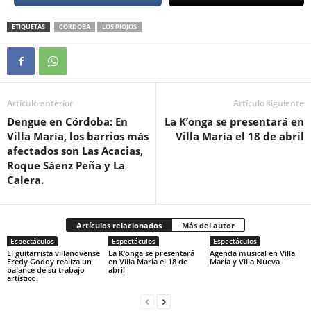
ETIQUETAS
CORDOBA
LOS PIOJOS
Artículo anterior
Artículo siguiente
Dengue en Córdoba: En
La K’onga se presentará en
Villa María, los barrios más
Villa María el 18 de abril
afectados son Las Acacias,
Roque Sáenz Peña y La
Calera.
Artículos relacionados
Más del autor
Espectáculos
Espectáculos
Espectáculos
El guitarrista villanovense
La K’onga se presentará
Agenda musical en Villa
Fredy Godoy realiza un
en Villa María el 18 de
María y Villa Nueva
balance de su trabajo
abril
artístico.