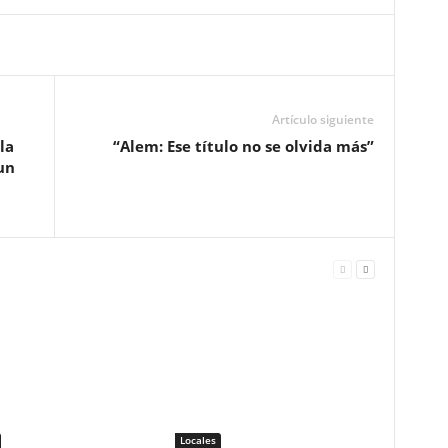
Artículo siguiente
la
“Alem: Ese título no se olvida más”
un
Locales