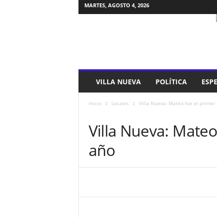
MARTES, AGOSTO 4, 2026
G
i
g
a
C
b
a
VILLA NUEVA
POLÍTICA
ESP
Inicio
Locales
Villa Nueva: Mateo fue el primer
LOCALES
VILLA NUEVA
Villa Nueva: Mateo
año