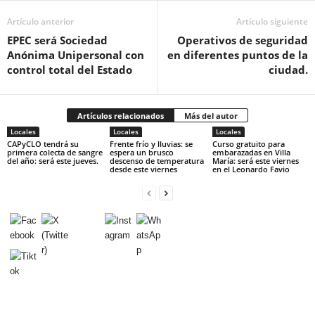
Artículo anterior
Artículo siguiente
EPEC será Sociedad
Operativos de seguridad
Anónima Unipersonal con
en diferentes puntos de la
control total del Estado
ciudad.
Artículos relacionados
Más del autor
Locales
Locales
Locales
CAPyCLO tendrá su
Frente frío y lluvias: se
Curso gratuito para
primera colecta de sangre
espera un brusco
embarazadas en Villa
del año: será este jueves.
descenso de temperatura
María: será este viernes
desde este viernes
en el Leonardo Favio