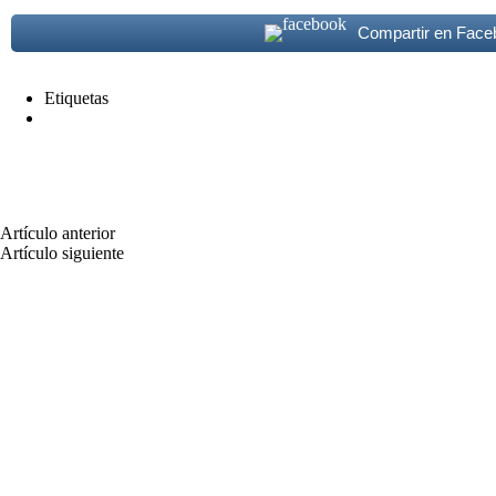
Compartir en Face
Etiquetas
Villa Maria
Facebook
WhatsApp
Copy URL
Artículo anterior
River aplasto a Independiente del Valle y se metió en 
Artículo siguiente
Colapinto se accidentó en Imola y largará 15º
Artículos relacionados
Más del autor
Locales
CAPyCLO tendrá su primera colecta de sangre del año: 
Locales