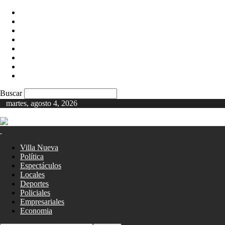
Villa Nueva
Política
Espectáculos
Locales
Deportes
Policiales
Empresariales
Economia
Buscar
martes, agosto 4, 2026
Giga Cba
Villa Nueva
Política
Espectáculos
Locales
Deportes
Policiales
Empresariales
Economia