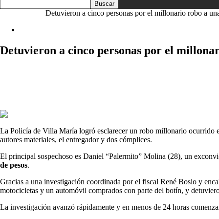
Inicio
Locales
Detuvieron a cinco personas por el millonario robo a un
Locales
Detuvieron a cinco personas por el millona
Facebook
WhatsApp
Copy URL
La Policía de Villa María logró esclarecer un robo millonario ocurrido e
autores materiales, el entregador y dos cómplices.
El principal sospechoso es Daniel “Palermito” Molina (28), un exconvic
de pesos
.
Gracias a una investigación coordinada por el fiscal René Bosio y enca
motocicletas y un automóvil comprados con parte del botín, y detuvier
La investigación avanzó rápidamente y en menos de 24 horas comenzaro