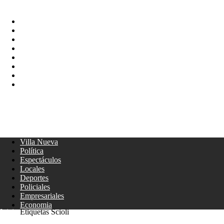
Villa Nueva
Política
Espectáculos
Locales
Deportes
Policiales
Empresariales
Economia
LUNES, AGOSTO 3, 2026
Giga Cba
Villa Nueva
Política
Espectáculos
Locales
Deportes
Policiales
Empresariales
Economia
Inicio
Etiquetas
Scioli