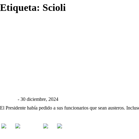
Etiqueta: Scioli
Política
Scioli echó a la subsecretaria de Turismo por vacacio
giga cba
-
30 diciembre, 2024
El Presidente había pedido a sus funcionarios que sean austeros. Inclus