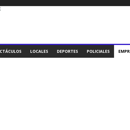
ECTÁCULOS
LOCALES
DEPORTES
POLICIALES
EMPR
RES
EMPRESARIALES
ESPECTÁCULOS
INTERNACIONALES
LOCALES
NACIONALES